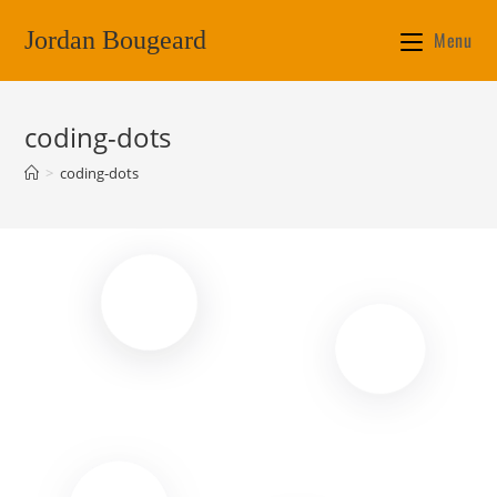
Jordan Bougeard
Menu
coding-dots
>
coding-dots