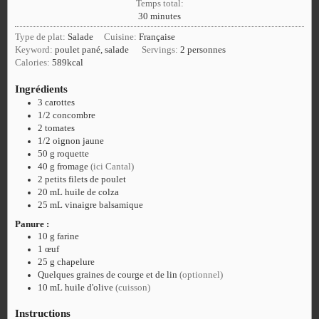
Temps total:
30
minutes
Type de plat:
Salade
Cuisine:
Française
Keyword:
poulet pané, salade
Servings:
2
personnes
Calories:
589
kcal
Ingrédients
3
carottes
1/2
concombre
2
tomates
1/2
oignon jaune
50
g
roquette
40
g
fromage
(ici Cantal)
2
petits
filets de poulet
20
mL
huile de colza
25
mL
vinaigre balsamique
Panure :
10
g
farine
1
œuf
25
g
chapelure
Quelques graines de courge et de lin
(optionnel)
10
mL
huile d'olive
(cuisson)
Instructions