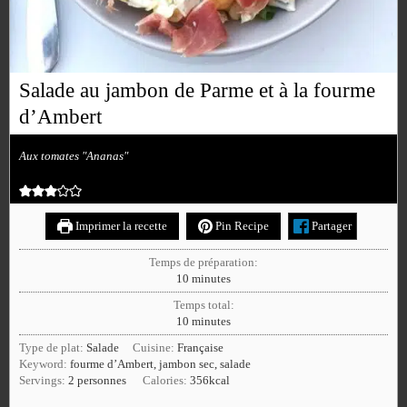
Salade au jambon de Parme et à la fourme
d’Ambert
Aux tomates "Ananas"
Imprimer la recette
Pin Recipe
Partager
Temps de préparation:
10
minutes
Temps total:
10
minutes
Type de plat:
Salade
Cuisine:
Française
Keyword:
fourme d’Ambert, jambon sec, salade
Servings:
2
personnes
Calories:
356
kcal