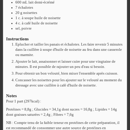
600
mL
lait demi-écrémé
7
échalotes
20
g
noisettes
1
c. à soupe
huile de noisette
4
c. à café
huile de noisette
sel, poivre
Instructions
Eplucher et tailler les panais et échalotes. Les faire revenir 5 minutes
dans la cuillère à soupe d'huile de noisette au feu dans une casserole
ou marmite.
Ajouter le lait, assaisonner et laisser cuire pour une vingtaine de
minutes. Il est possible de rajouter un peu d'eau si besoin.
Pour obtenir un bon velouté, bien mixer l'ensemble après cuisson.
Concasser les noisettes pour les ajouter sur le velouté au moment du
dressage avec une cuillère à café d'huile de noisette.
Notes
Pour 1 part (297kcal) :
Protéines = 8,8g ; Glucides = 34,1g dont sucres = 16,8g ; Lipides = 14g
dont graisses saturées = 2,4g ; Fibres = 7,6g
NB : Compte tenu de la faible teneur en protéines de cette préparation, il
est recommandé de consommer une autre source de protéines en