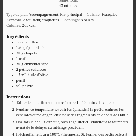
Temps total:
45
minutes
Type de plat:
Accompagnement, Plat principal
Cuisine:
Française
Keyword:
chou-fleur, croquettes
Servings:
8
palets
Calories:
265
kcal
Ingrédients
1/2
chou-fleur
150
g
épinards
frais
30
g
chapelure
1
œuf
30
g
emmental râpé
2
petites échalotes
15
mL
huile d'olive
persil
sel, poivre
Instructions
Tailler le chou-fleur et mettre à cuire 15 à 20min à la vapeur
Pendant ce temps, faire revenir les épinards à la poêle, émincer les
échalotes et mélanger l'ensemble des ingrédients en dehors de l'huile
Une fois le chou-fleur cuit, bien l'égoutter et l'émietter à la fourchette
avant de le délayer au mélange précédent
Préchauffer le four à 180°C (thermostat 6). Former des petits palets à