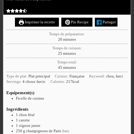
Imprimer la recette
Pin Recipe
Partager
Temps de préparation:
20
minutes
Temps de cuisson:
25
minutes
Temps total:
45
minutes
Type de plat:
Plat principal
Cuisine:
Française
Keyword:
chou, farci
Servings:
4
choux farcis
Calories:
217
kcal
Equipement(s)
Ficelle de cuisine
Ingrédients
1
chou frisé
1
carotte
1
oignon jaune
250
g
champignons de Paris
frais