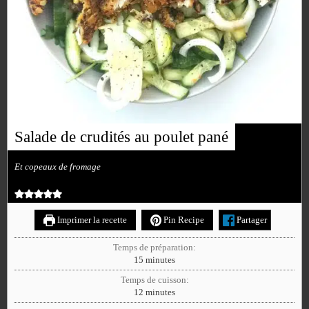
Salade de crudités au poulet pané
Et copeaux de fromage
Imprimer la recette
Pin Recipe
Partager
Temps de préparation:
15
minutes
Temps de cuisson:
12
minutes