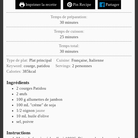
Imprimer la recette
Pin Recipe
Partager
Temps de préparation:
30
minutes
Temps de cuisson:
25
minutes
Temps total:
30
minutes
Type de plat:
Plat principal
Cuisine:
Française, Italienne
Keyword:
courge, patidou
Servings:
2
personnes
Calories:
385
kcal
Ingrédients
2
courges Patidou
2
œufs
100
g
allumettes de jambon
100
mL
"crème" de soja
1/2
oignon
jaune
10
mL
huile d'olive
sel, poivre
Instructions