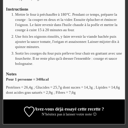
Instructions
Mettre le four à préchauffer à 180°C. Pendant ce temps, préparer la
courge : la couper en deux et la vider. Ensuite éplucher et émincer
l'oignon. Le faire revenir dans l'huile chaude à la poêle et mettre la
courge à cuire 15 à 20 minutes au four.
Une fois les oignons rissolés, y faire revenir la viande hachée puis
ajouter la sauce tomate, l'origan et assaisonner. Laisser mijoter dix à
quinze minutes.
Sortir les courges du four puis prélever leur chair en grattant avec une
fourchette. Il ne reste plus qu'à dresser l'ensemble : courge et sauce
bolognaise.
Notes
Pour 1 personne = 340kcal
Protéines = 26,4g ; Glucides = 25,7g dont sucres = 14,3g ; Lipides = 14,6g
dont acides gras saturés = 2,9g ; Fibres = 7,6g
Avez-vous déjà essayé cette recette ?
N’hésitez pas à laisser votre note 🙂