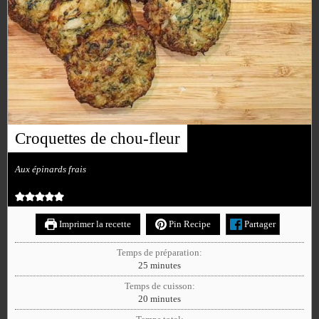
Croquettes de chou-fleur
Aux épinards frais
Imprimer la recette
Pin Recipe
Partager
Temps de préparation:
25
minutes
Temps de cuisson:
20
minutes