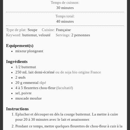
Temps de cuisson:
30
minutes
Temps total:
40
minutes
Type de plat:
Soupe
Cuisine:
Française
Keyword:
butternut, velouté
Servings:
2
personnes
Equipement(s)
mixeur plongeant
Ingrédients
1/2
butternut
250
mL
lait demi-écrémé
ou de soja bio origine France
2
œufs
20
g
emmental
râpé
4 à 5
fleurettes
chou-fleur
(facultatif)
sel, poivre
muscade moulue
Instructions
Eplucher et découper en dés la courge butternut. La mettre à cuire
pour 20 à 30 minutes avec le lait et assaisonner.
Pendant ce temps, mettre quelques fleurettes de chou-fleur à cuir à la