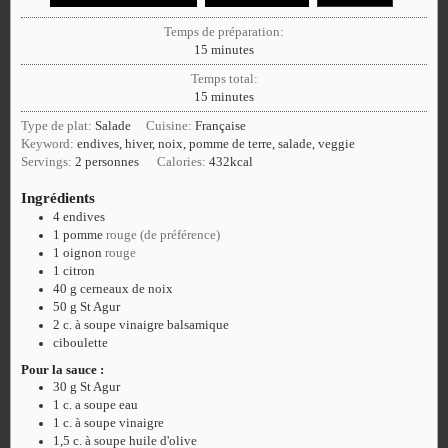
Temps de préparation:
15
minutes
Temps total:
15
minutes
Type de plat:
Salade
Cuisine:
Française
Keyword:
endives, hiver, noix, pomme de terre, salade, veggie
Servings:
2
personnes
Calories:
432
kcal
Ingrédients
4
endives
1
pomme
rouge (de préférence)
1
oignon
rouge
1
citron
40
g
cerneaux de noix
50
g
St Agur
2
c. à soupe
vinaigre balsamique
ciboulette
Pour la sauce :
30
g
St Agur
1
c. a soupe
eau
1
c. à soupe
vinaigre
1,5
c. à soupe
huile d'olive