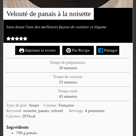
Velouté de panais à la noisette
Sans doute l'une des meilleures façons de cuisiner ce légume
Imprimer la recette
Pin Recipe
Partager
Temps de préparation:
20
minutes
Temps de cuisson:
25
minutes
Temps total:
45
minutes
Type de plat:
Soupe
Cuisine:
Française
Keyword:
noisette, panais, velouté
Servings:
4
personnes
Calories:
297
kcal
Ingrédients
700
g
panais