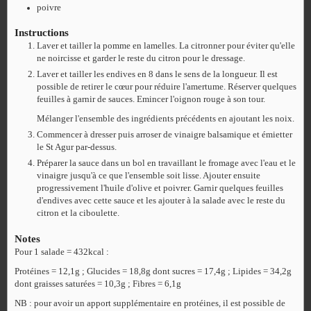
poivre
Instructions
Laver et tailler la pomme en lamelles. La citronner pour éviter qu'elle
ne noircisse et garder le reste du citron pour le dressage.
Laver et tailler les endives en 8 dans le sens de la longueur. Il est
possible de retirer le cœur pour réduire l'amertume. Réserver quelques
feuilles à garnir de sauces. Emincer l'oignon rouge à son tour.
Mélanger l'ensemble des ingrédients précédents en ajoutant les noix.
Commencer à dresser puis arroser de vinaigre balsamique et émietter
le St Agur par-dessus.
Préparer la sauce dans un bol en travaillant le fromage avec l'eau et le
vinaigre jusqu'à ce que l'ensemble soit lisse. Ajouter ensuite
progressivement l'huile d'olive et poivrer. Garnir quelques feuilles
d'endives avec cette sauce et les ajouter à la salade avec le reste du
citron et la ciboulette.
Notes
Pour 1 salade = 432kcal :
Protéines = 12,1g ; Glucides = 18,8g dont sucres = 17,4g ; Lipides = 34,2g
dont graisses saturées = 10,3g ; Fibres = 6,1g
NB : pour avoir un apport supplémentaire en protéines, il est possible de