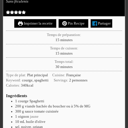
Sans féculents
Imprimer la recette
Pin Recipe
Partager
Temps de préparation:
15
minutes
Temps de cuisson:
15
minutes
Temps total:
30
minutes
Type de plat:
Plat principal
Cuisine:
Française
Keyword:
courge, spaghetti
Servings:
2
personnes
Calories:
340
kcal
Ingrédients
1
courge Spaghetti
200
g
viande hachée du boucher ou à 5% de MG
300
g
sauce tomate cuisinée
1
oignon
jaune
10
mL
huile d'olive
sel, poivre, origan