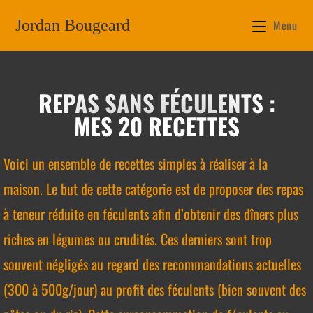
Jordan Bougeard
Menu
REPAS SANS FÉCULENTS :
MES 20 RECETTES
Voici un ensemble de recettes simples à réaliser à la
maison. Le but de cette catégorie est de proposer des repas
à teneur réduite en féculents afin d’obtenir des dîners plus
riches en légumes ou crudités. Ces derniers sont trop
souvent négligés au regard des recommandations actuelles
(300 à 500g/jour) au profit des féculents (bien souvent des