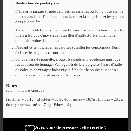
Réalisation du poulet pané :
Préparer la panure à l'aide de 3 petites assiettes où l'on y trouvera : la
farine dans l'une, l'œuf battu dans l'autre et la chapelure et les graines
dans la dernière.
Tremper les filets dans ces 3 assiettes successives. Les faire cuire à la
poêle à feu doux/moyen dans un filet d'huile d'olive durant une
bonne douzaine de minutes.
Pendant ce temps, râper les carottes et tailler les concombres. Puis,
émincer les oignons et tomates.
Sur une base de roquette, ajouter les crudités précédentes ainsi que
les copeaux de fromage. Venir garnir de la vinaigrette à base d'huile
de colza et de vinaigre balsamique. Une fois le poulet cuit et bien
doré, l'émincer et le déposer sur le dessus.
Notes
Pour 1 salade = 589kcal :
Protéines = 50,1g ; Glucides = 33,9g dont sucres = 18,7g ; Lipides = 28,2g
dont graisses saturées = 7,4g ; Fibres = 9g
Avez-vous déjà essayé cette recette ?