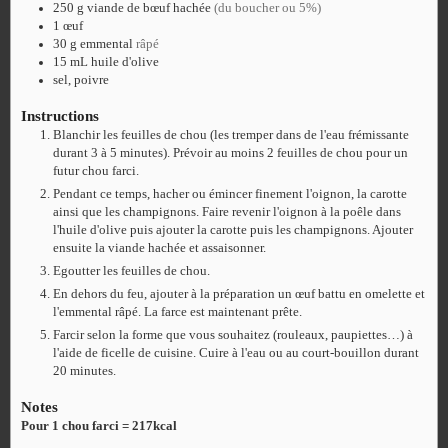
250
g
viande de bœuf hachée
(du boucher ou 5%)
1
œuf
30
g
emmental
râpé
15
mL
huile d'olive
sel, poivre
Instructions
Blanchir les feuilles de chou (les tremper dans de l'eau frémissante
durant 3 à 5 minutes). Prévoir au moins 2 feuilles de chou pour un
futur chou farci.
Pendant ce temps, hacher ou émincer finement l'oignon, la carotte
ainsi que les champignons. Faire revenir l'oignon à la poêle dans
l'huile d'olive puis ajouter la carotte puis les champignons. Ajouter
ensuite la viande hachée et assaisonner.
Egoutter les feuilles de chou.
En dehors du feu, ajouter à la préparation un œuf battu en omelette et
l'emmental râpé. La farce est maintenant prête.
Farcir selon la forme que vous souhaitez (rouleaux, paupiettes…) à
l'aide de ficelle de cuisine. Cuire à l'eau ou au court-bouillon durant
20 minutes.
Notes
Pour 1 chou farci = 217kcal