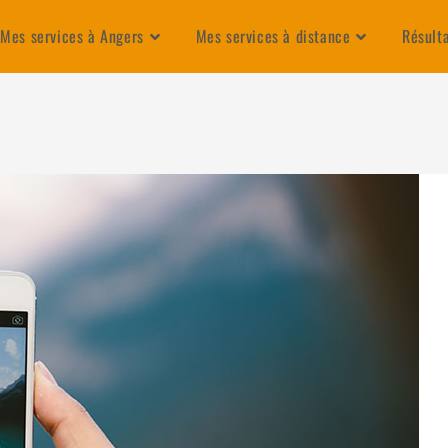
Mes services à Angers
Mes services à distance
Résult