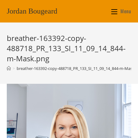
Jordan Bougeard
Menu
breather-163392-copy-
488718_PR_133_SI_11_09_14_844-
m-Mask.png
>
breather-163392-copy-488718_PR_133_SI_11_09_14_844-m-Mask.